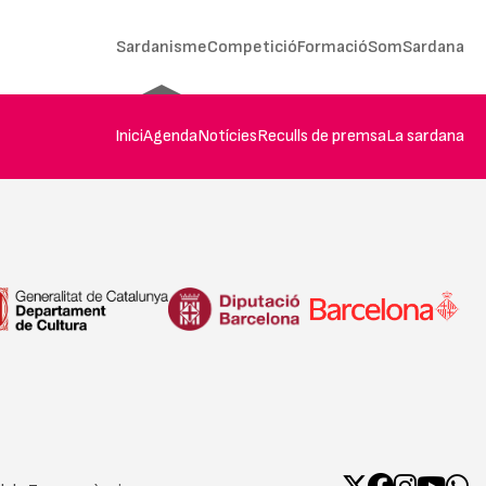
Sardanisme
Competició
Formació
SomSardana
Inici
Agenda
Notícies
Reculls de premsa
La sardana