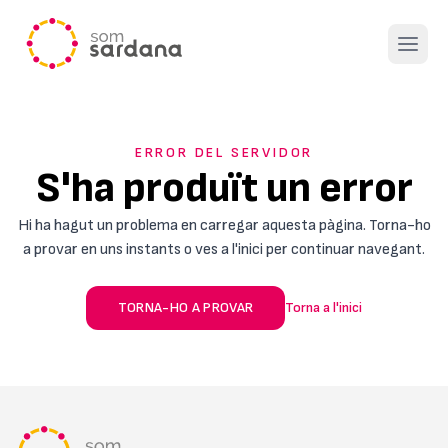
Open 
ERROR DEL SERVIDOR
S'ha produït un error
Hi ha hagut un problema en carregar aquesta pàgina. Torna-ho
a provar en uns instants o ves a l'inici per continuar navegant.
TORNA-HO A PROVAR
Torna a l'inici