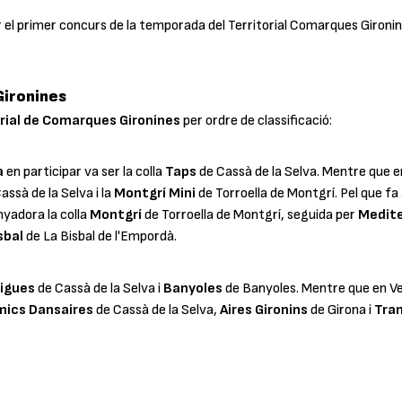
r el primer concurs de la temporada del Territorial Comarques Gironin
Gironines
orial de Comarques Gironines
per ordre de classificació:
a
en participar va ser la colla
Taps
de Cassà de la Selva. Mentre que 
assà de la Selva i la
Montgrí Mini
de Torroella de Montgrí. Pel que fa a
nyadora la colla
Montgrí
de Torroella de Montgrí, seguida per
Medite
sbal
de La Bisbal de l'Empordà.
igues
de Cassà de la Selva i
Banyoles
de Banyoles. Mentre que en Vet
mics Dansaires
de Cassà de la Selva,
Aires Gironins
de Girona i
Tra