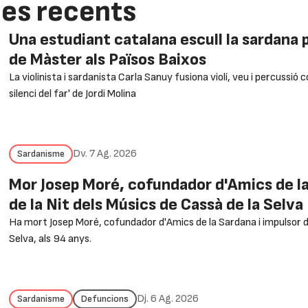
ies recents
Una estudiant catalana escull la sardana pe
de Màster als Països Baixos
La violinista i sardanista Carla Sanuy fusiona violí, veu i percussió c
silenci del far' de Jordi Molina
Dv. 7 Ag. 2026
Sardanisme
Mor Josep Moré, cofundador d'Amics de la
de la Nit dels Músics de Cassà de la Selva
Ha mort Josep Moré, cofundador d'Amics de la Sardana i impulsor de
Selva, als 94 anys.
Dj. 6 Ag. 2026
Sardanisme
Defuncions