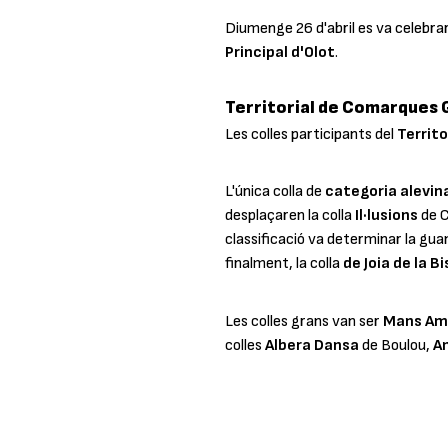
Diumenge 26 d'abril es va celebra
Principal d'Olot
.
Territorial de Comarques 
Les colles participants del
Territ
L'única colla de
categoria alevin
desplaçaren la colla
Il·lusions
de C
classificació va determinar la gua
finalment, la colla
de Joia de la Bi
Les colles grans van ser
Mans Am
colles
Albera Dansa
de Boulou,
A