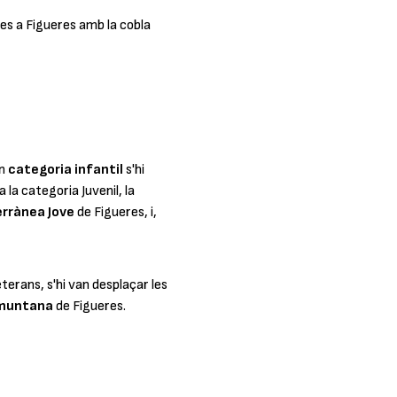
es a Figueres amb la cobla
en
categoria infantil
s'hi
 la categoria Juvenil, la
rrànea Jove
de Figueres, i,
erans, s'hi van desplaçar les
muntana
de Figueres.