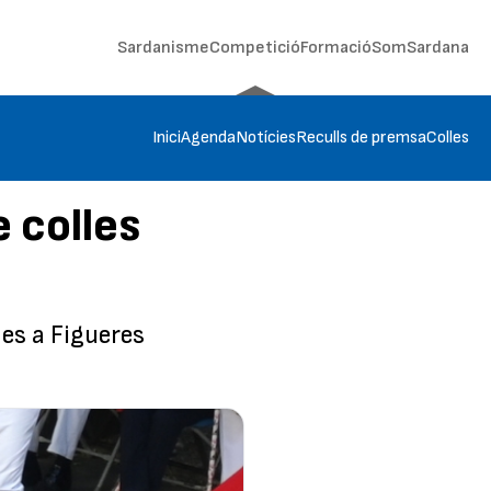
Sardanisme
Competició
Formació
SomSardana
Inici
Agenda
Notícies
Reculls de premsa
Colles
 colles
es a Figueres