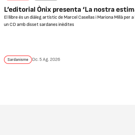
L’editorial Ònix presenta ‘La nostra esti
El llibre és un diàleg artístic de Marcel Casellas i Mariona Millà per
un CD amb disset sardanes inèdites
Dc. 5 Ag. 2026
Sardanisme