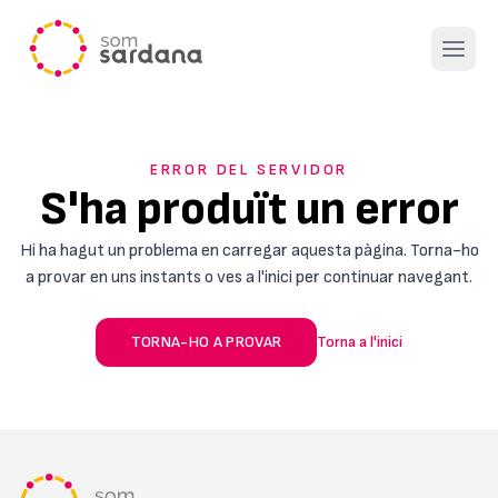
Open 
ERROR DEL SERVIDOR
S'ha produït un error
Hi ha hagut un problema en carregar aquesta pàgina. Torna-ho
a provar en uns instants o ves a l'inici per continuar navegant.
TORNA-HO A PROVAR
Torna a l'inici