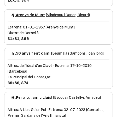
28x79, S64
4.
Arenys de Munt
(
Viladesau i Caner, Ricard
)
Estrena: 01-01-1957 (Arenys de Munt)
Ciutat de Cornellà
31x81, S66
5.
50 anys fent camí
(
Beumala i Sampons, Joan Jordi
)
Altres: de l'Ideal d'en Clavé · Estrena: 17-10-2010
(Barcelona)
La Principal del Llobregat
39x89, S74
6.
Per a tu, amic Lluís!
(
Escoda i Castellví, Amadeu
)
Altres: A Lluís Soler Pol · Estrena: 02-07-2023 (Centelles) ·
Premis: Sardana de l'Any (finalista)