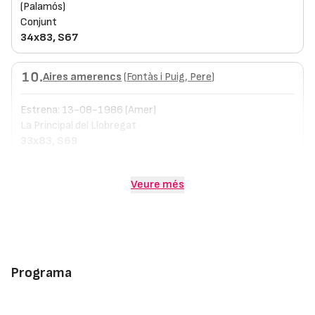
(Palamós)
Conjunt
34x83, S67
10.
Aires amerencs
(
Fontàs i Puig, Pere
)
Estrena: 13-08-1986 (Amer)
La Principal del Llobregat
33x83, S69
Veure més
Programa