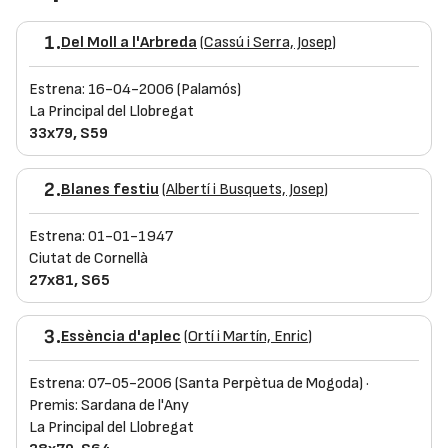
1.
Del Moll a l'Arbreda
(
Cassú i Serra, Josep
)
Estrena: 16-04-2006 (Palamós)
La Principal del Llobregat
33x79, S59
2.
Blanes festiu
(
Albertí i Busquets, Josep
)
Estrena: 01-01-1947
Ciutat de Cornellà
27x81, S65
3.
Essència d'aplec
(
Ortí i Martín, Enric
)
Estrena: 07-05-2006 (Santa Perpètua de Mogoda) ·
Premis: Sardana de l'Any
La Principal del Llobregat