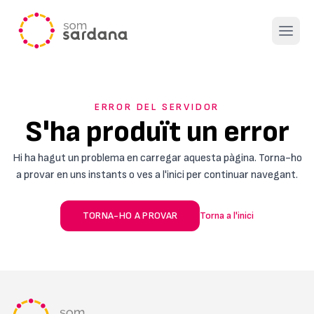
Open 
ERROR DEL SERVIDOR
S'ha produït un error
Hi ha hagut un problema en carregar aquesta pàgina. Torna-ho
a provar en uns instants o ves a l'inici per continuar navegant.
TORNA-HO A PROVAR
Torna a l'inici