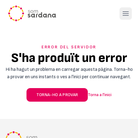
Open 
ERROR DEL SERVIDOR
S'ha produït un error
Hi ha hagut un problema en carregar aquesta pàgina. Torna-ho
a provar en uns instants o ves a l'inici per continuar navegant.
TORNA-HO A PROVAR
Torna a l'inici