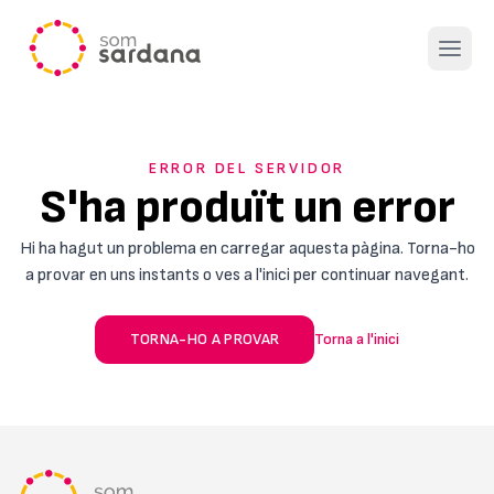
Open 
ERROR DEL SERVIDOR
S'ha produït un error
Hi ha hagut un problema en carregar aquesta pàgina. Torna-ho
a provar en uns instants o ves a l'inici per continuar navegant.
TORNA-HO A PROVAR
Torna a l'inici