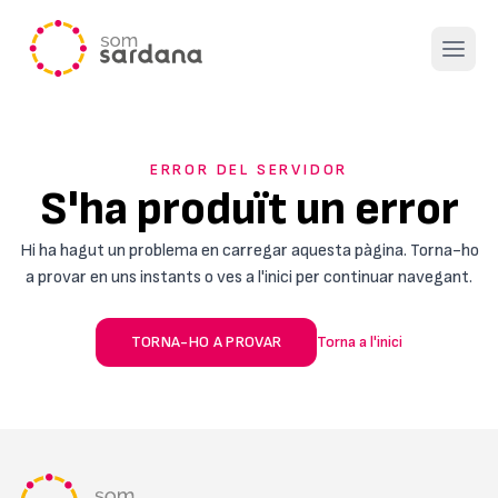
Open 
ERROR DEL SERVIDOR
S'ha produït un error
Hi ha hagut un problema en carregar aquesta pàgina. Torna-ho
a provar en uns instants o ves a l'inici per continuar navegant.
TORNA-HO A PROVAR
Torna a l'inici