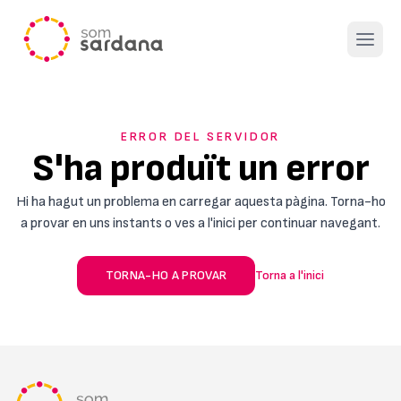
Open 
ERROR DEL SERVIDOR
S'ha produït un error
Hi ha hagut un problema en carregar aquesta pàgina. Torna-ho
a provar en uns instants o ves a l'inici per continuar navegant.
TORNA-HO A PROVAR
Torna a l'inici