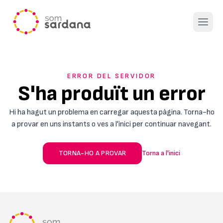
Open 
ERROR DEL SERVIDOR
S'ha produït un error
Hi ha hagut un problema en carregar aquesta pàgina. Torna-ho
a provar en uns instants o ves a l'inici per continuar navegant.
TORNA-HO A PROVAR
Torna a l'inici