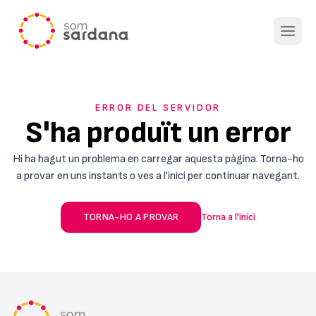
Open 
ERROR DEL SERVIDOR
S'ha produït un error
Hi ha hagut un problema en carregar aquesta pàgina. Torna-ho
a provar en uns instants o ves a l'inici per continuar navegant.
TORNA-HO A PROVAR
Torna a l'inici