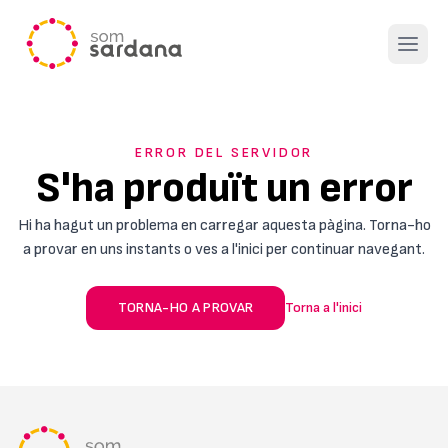
Open 
ERROR DEL SERVIDOR
S'ha produït un error
Hi ha hagut un problema en carregar aquesta pàgina. Torna-ho
a provar en uns instants o ves a l'inici per continuar navegant.
TORNA-HO A PROVAR
Torna a l'inici