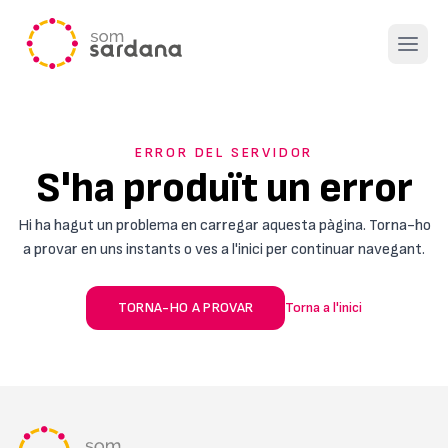
Open 
ERROR DEL SERVIDOR
S'ha produït un error
Hi ha hagut un problema en carregar aquesta pàgina. Torna-ho
a provar en uns instants o ves a l'inici per continuar navegant.
TORNA-HO A PROVAR
Torna a l'inici