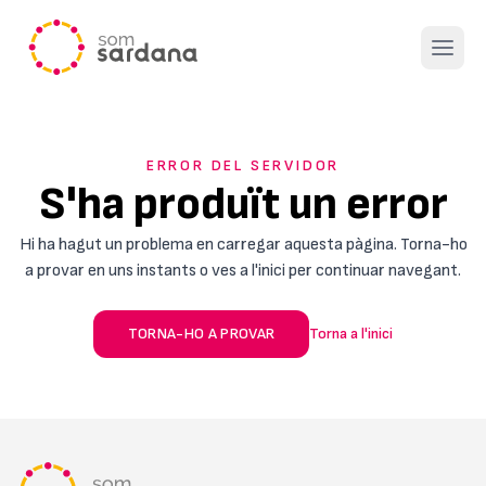
Open 
ERROR DEL SERVIDOR
S'ha produït un error
Hi ha hagut un problema en carregar aquesta pàgina. Torna-ho
a provar en uns instants o ves a l'inici per continuar navegant.
TORNA-HO A PROVAR
Torna a l'inici