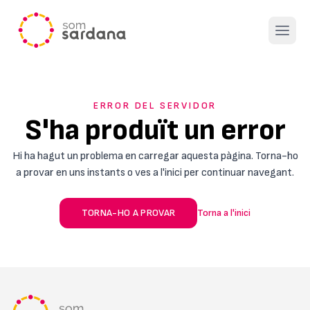
Open 
ERROR DEL SERVIDOR
S'ha produït un error
Hi ha hagut un problema en carregar aquesta pàgina. Torna-ho
a provar en uns instants o ves a l'inici per continuar navegant.
TORNA-HO A PROVAR
Torna a l'inici