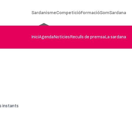
Sardanisme
Competició
Formació
SomSardana
Inici
Agenda
Notícies
Reculls de premsa
La sardana
s instants