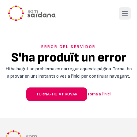
Open 
ERROR DEL SERVIDOR
S'ha produït un error
Hi ha hagut un problema en carregar aquesta pàgina. Torna-ho
a provar en uns instants o ves a l'inici per continuar navegant.
TORNA-HO A PROVAR
Torna a l'inici