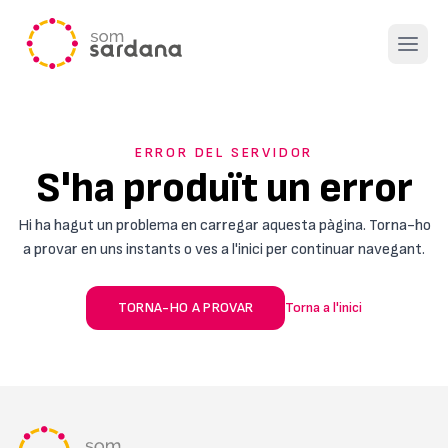
Open 
ERROR DEL SERVIDOR
S'ha produït un error
Hi ha hagut un problema en carregar aquesta pàgina. Torna-ho
a provar en uns instants o ves a l'inici per continuar navegant.
TORNA-HO A PROVAR
Torna a l'inici