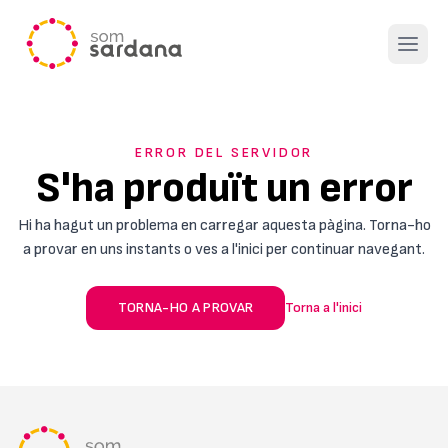
Open 
ERROR DEL SERVIDOR
S'ha produït un error
Hi ha hagut un problema en carregar aquesta pàgina. Torna-ho
a provar en uns instants o ves a l'inici per continuar navegant.
TORNA-HO A PROVAR
Torna a l'inici