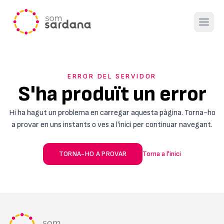
Open 
ERROR DEL SERVIDOR
S'ha produït un error
Hi ha hagut un problema en carregar aquesta pàgina. Torna-ho
a provar en uns instants o ves a l'inici per continuar navegant.
TORNA-HO A PROVAR
Torna a l'inici