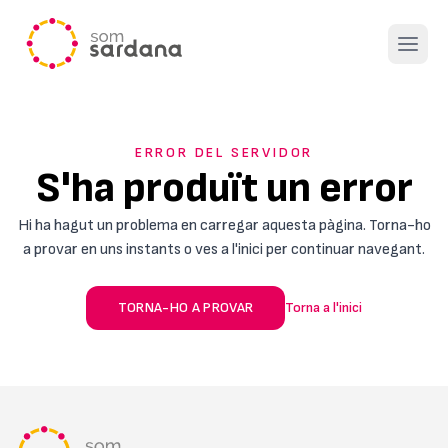
Open 
ERROR DEL SERVIDOR
S'ha produït un error
Hi ha hagut un problema en carregar aquesta pàgina. Torna-ho
a provar en uns instants o ves a l'inici per continuar navegant.
TORNA-HO A PROVAR
Torna a l'inici