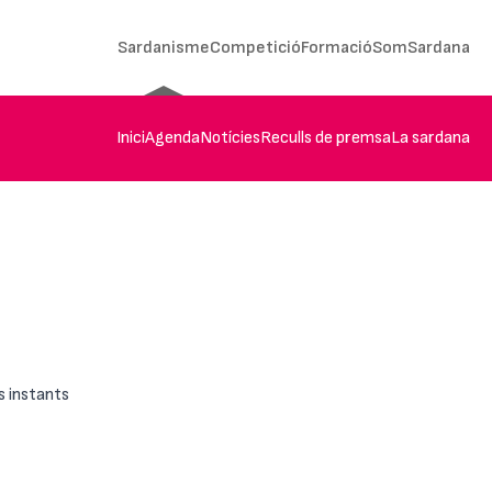
Sardanisme
Competició
Formació
SomSardana
Inici
Agenda
Notícies
Reculls de premsa
La sardana
s instants