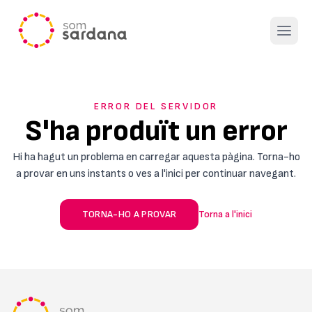
Open 
ERROR DEL SERVIDOR
S'ha produït un error
Hi ha hagut un problema en carregar aquesta pàgina. Torna-ho
a provar en uns instants o ves a l'inici per continuar navegant.
TORNA-HO A PROVAR
Torna a l'inici