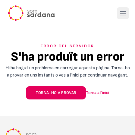
Open 
ERROR DEL SERVIDOR
S'ha produït un error
Hi ha hagut un problema en carregar aquesta pàgina. Torna-ho
a provar en uns instants o ves a l'inici per continuar navegant.
TORNA-HO A PROVAR
Torna a l'inici