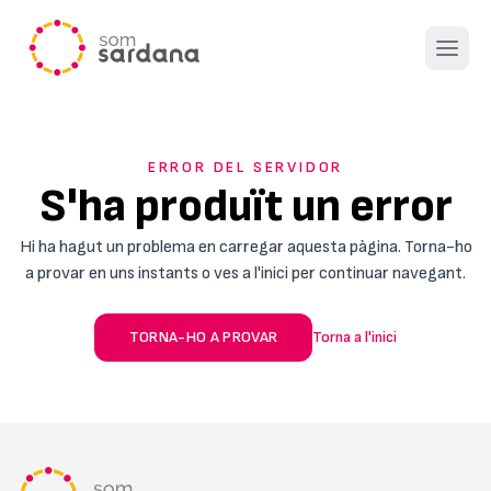
Open 
ERROR DEL SERVIDOR
S'ha produït un error
Hi ha hagut un problema en carregar aquesta pàgina. Torna-ho
a provar en uns instants o ves a l'inici per continuar navegant.
TORNA-HO A PROVAR
Torna a l'inici