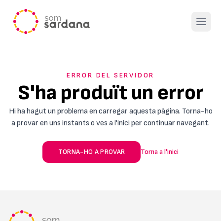
Open 
ERROR DEL SERVIDOR
S'ha produït un error
Hi ha hagut un problema en carregar aquesta pàgina. Torna-ho
a provar en uns instants o ves a l'inici per continuar navegant.
TORNA-HO A PROVAR
Torna a l'inici