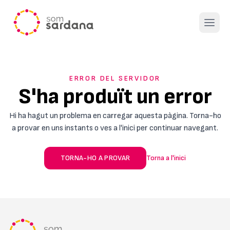
Open 
ERROR DEL SERVIDOR
S'ha produït un error
Hi ha hagut un problema en carregar aquesta pàgina. Torna-ho
a provar en uns instants o ves a l'inici per continuar navegant.
TORNA-HO A PROVAR
Torna a l'inici