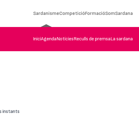
Sardanisme
Competició
Formació
SomSardana
Inici
Agenda
Notícies
Reculls de premsa
La sardana
s instants