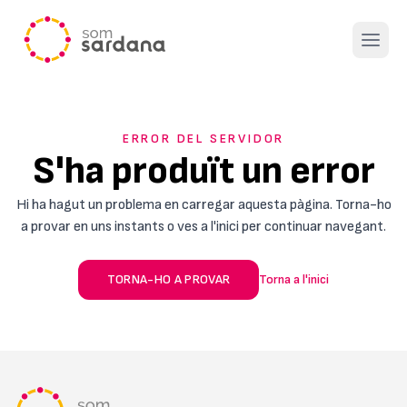
Open 
ERROR DEL SERVIDOR
S'ha produït un error
Hi ha hagut un problema en carregar aquesta pàgina. Torna-ho
a provar en uns instants o ves a l'inici per continuar navegant.
TORNA-HO A PROVAR
Torna a l'inici