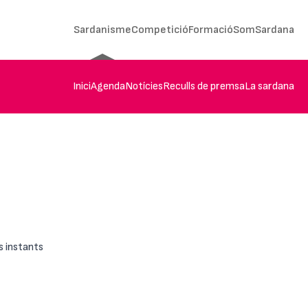
Sardanisme
Competició
Formació
SomSardana
Inici
Agenda
Notícies
Reculls de premsa
La sardana
s instants