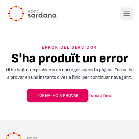
Open 
ERROR DEL SERVIDOR
S'ha produït un error
Hi ha hagut un problema en carregar aquesta pàgina. Torna-ho
a provar en uns instants o ves a l'inici per continuar navegant.
TORNA-HO A PROVAR
Torna a l'inici