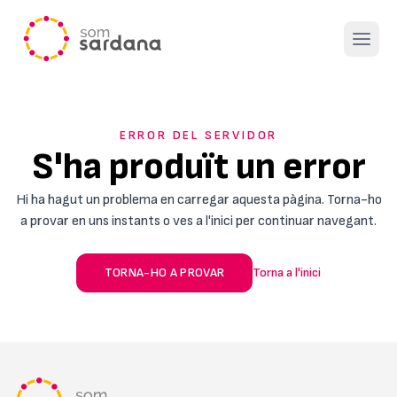
Open 
ERROR DEL SERVIDOR
S'ha produït un error
Hi ha hagut un problema en carregar aquesta pàgina. Torna-ho
a provar en uns instants o ves a l'inici per continuar navegant.
TORNA-HO A PROVAR
Torna a l'inici