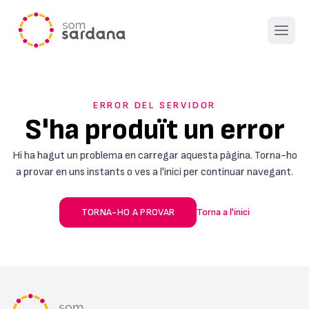
Open 
ERROR DEL SERVIDOR
S'ha produït un error
Hi ha hagut un problema en carregar aquesta pàgina. Torna-ho
a provar en uns instants o ves a l'inici per continuar navegant.
TORNA-HO A PROVAR
Torna a l'inici