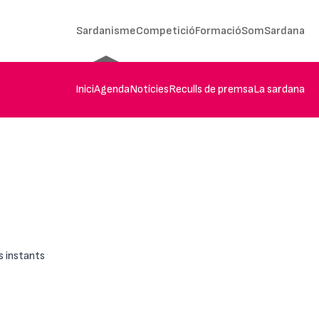
Sardanisme
Competició
Formació
SomSardana
Inici
Agenda
Notícies
Reculls de premsa
La sardana
s instants