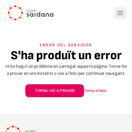
Open 
ERROR DEL SERVIDOR
S'ha produït un error
Hi ha hagut un problema en carregar aquesta pàgina. Torna-ho
a provar en uns instants o ves a l'inici per continuar navegant.
TORNA-HO A PROVAR
Torna a l'inici