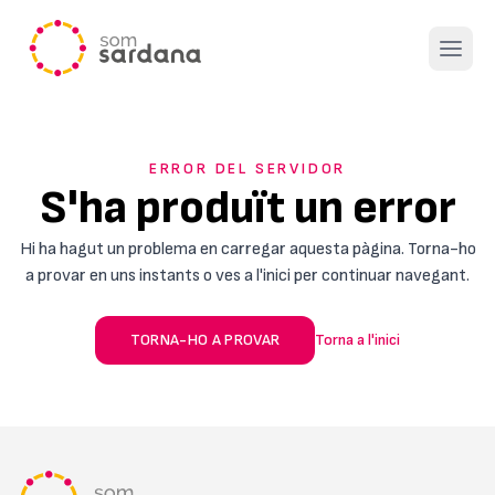
Open 
ERROR DEL SERVIDOR
S'ha produït un error
Hi ha hagut un problema en carregar aquesta pàgina. Torna-ho
a provar en uns instants o ves a l'inici per continuar navegant.
TORNA-HO A PROVAR
Torna a l'inici