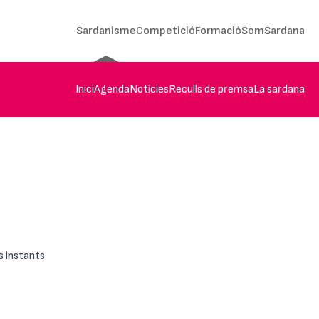
Sardanisme
Competició
Formació
SomSardana
Inici
Agenda
Notícies
Reculls de premsa
La sardana
s instants