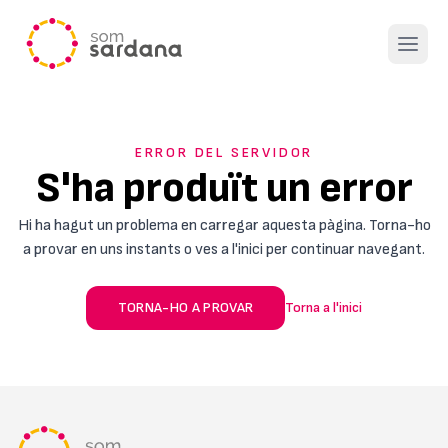
Open 
ERROR DEL SERVIDOR
S'ha produït un error
Hi ha hagut un problema en carregar aquesta pàgina. Torna-ho
a provar en uns instants o ves a l'inici per continuar navegant.
TORNA-HO A PROVAR
Torna a l'inici