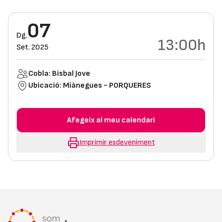
07
Dg.
13:00h
Set. 2025
Cobla: Bisbal Jove
Ubicació:
Miànegues - PORQUERES
Afegeix al meu calendari
Imprimir esdeveniment