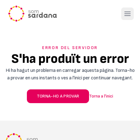
Open 
ERROR DEL SERVIDOR
S'ha produït un error
Hi ha hagut un problema en carregar aquesta pàgina. Torna-ho
a provar en uns instants o ves a l'inici per continuar navegant.
TORNA-HO A PROVAR
Torna a l'inici