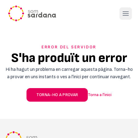
Open 
ERROR DEL SERVIDOR
S'ha produït un error
Hi ha hagut un problema en carregar aquesta pàgina. Torna-ho
a provar en uns instants o ves a l'inici per continuar navegant.
TORNA-HO A PROVAR
Torna a l'inici