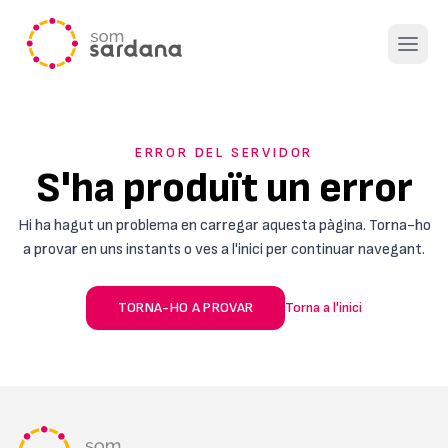
Open 
ERROR DEL SERVIDOR
S'ha produït un error
Hi ha hagut un problema en carregar aquesta pàgina. Torna-ho
a provar en uns instants o ves a l'inici per continuar navegant.
TORNA-HO A PROVAR
Torna a l'inici