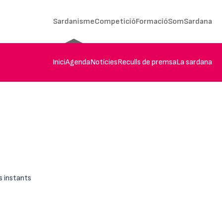
Sardanisme
Competició
Formació
SomSardana
Inici
Agenda
Notícies
Reculls de premsa
La sardana
s instants