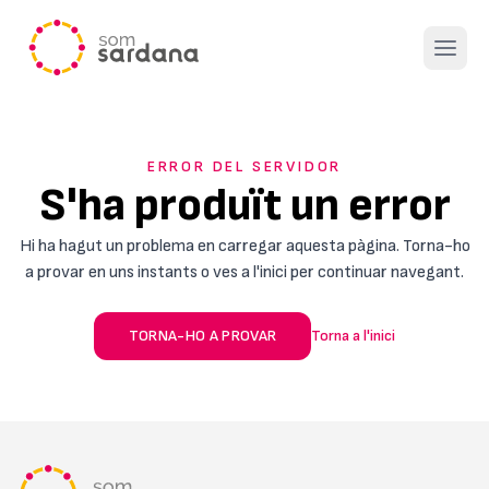
Open 
ERROR DEL SERVIDOR
S'ha produït un error
Hi ha hagut un problema en carregar aquesta pàgina. Torna-ho
a provar en uns instants o ves a l'inici per continuar navegant.
TORNA-HO A PROVAR
Torna a l'inici