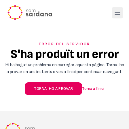
Open 
ERROR DEL SERVIDOR
S'ha produït un error
Hi ha hagut un problema en carregar aquesta pàgina. Torna-ho
a provar en uns instants o ves a l'inici per continuar navegant.
TORNA-HO A PROVAR
Torna a l'inici