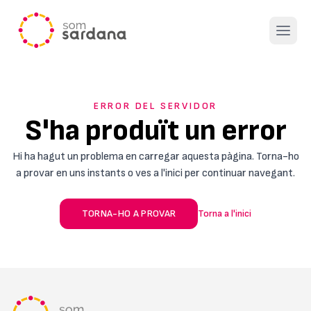
Open 
ERROR DEL SERVIDOR
S'ha produït un error
Hi ha hagut un problema en carregar aquesta pàgina. Torna-ho
a provar en uns instants o ves a l'inici per continuar navegant.
TORNA-HO A PROVAR
Torna a l'inici