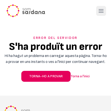
Open 
ERROR DEL SERVIDOR
S'ha produït un error
Hi ha hagut un problema en carregar aquesta pàgina. Torna-ho
a provar en uns instants o ves a l'inici per continuar navegant.
TORNA-HO A PROVAR
Torna a l'inici