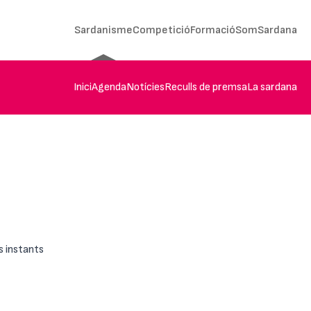
Sardanisme
Competició
Formació
SomSardana
Inici
Agenda
Notícies
Reculls de premsa
La sardana
s instants