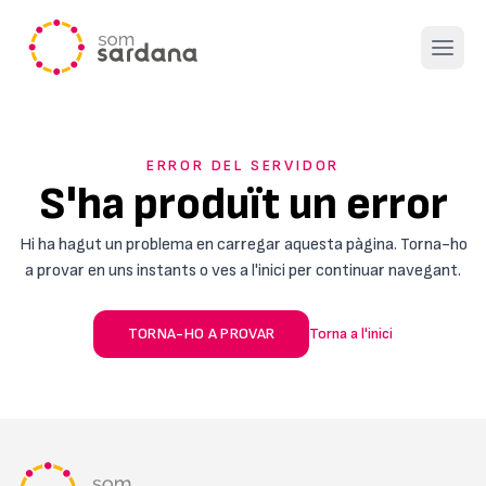
Open 
ERROR DEL SERVIDOR
S'ha produït un error
Hi ha hagut un problema en carregar aquesta pàgina. Torna-ho
a provar en uns instants o ves a l'inici per continuar navegant.
TORNA-HO A PROVAR
Torna a l'inici